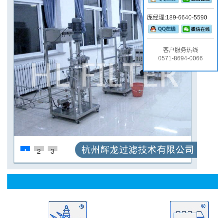
庞经理:189-6640-5590
蛋白
艺中
用水
客户服务热线
0571-8694-0066
1
2
3