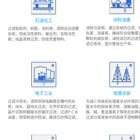
涂料油墨
石油化工
消除污染物，通过系统的过滤，
过滤胶粘剂、树脂、涂料等；清除反应团聚
色素、浓度等，确保符合研磨要
杂质；回收活性原料、催化剂；去除活性
颗粒机械杂质，减轻滤芯的过滤
碳；结晶液预过滤；回收贵重物料。
滤芯寿命，提升整体生产率。
电子工业
电镀涂装
过滤冷却水；清除铜箔电解稳定槽中的杂
为减少涂装前处理废水对环境的
质；纯水、超纯水过滤；化学药浆的过滤；
废水中的固体悬浮物、溶解油脂
晶片切割研磨废水的循环过滤；过滤P C B
酸、碱、重金属离子等除去后再
油墨；铜箔制造中除油；膜滤芯的预过滤。
过滤分离液体中的固体不溶物颗