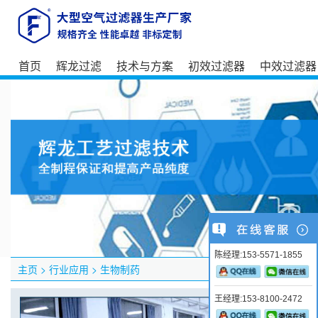
首页
辉龙过滤
技术与方案
初效过滤器
中效过滤器
陈经理:153-5571-1855
主页
>
行业应用
>
生物制药
王经理:153-8100-2472
典