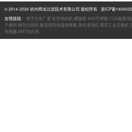
© 2014-2026 杭州辉龙过滤技术有限公司 版权所有
浙ICP备1404020
友情链接：
扬子叉车厂家
彩色喷码机
螺旋管
940l不锈钢
COD氨氮测
干燥剂
粉剂分装机
数显电热恒温培养箱
激光清洗机
摩莎工业交换机
传感器
SMT贴片机