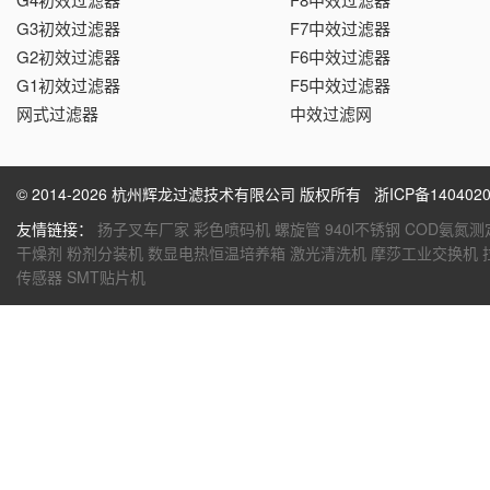
G3初效过滤器
F7中效过滤器
G2初效过滤器
F6中效过滤器
G1初效过滤器
F5中效过滤器
网式过滤器
中效过滤网
© 2014-2026 杭州辉龙过滤技术有限公司 版权所有
浙ICP备1404020
友情链接：
扬子叉车厂家
彩色喷码机
螺旋管
940l不锈钢
COD氨氮测
干燥剂
粉剂分装机
数显电热恒温培养箱
激光清洗机
摩莎工业交换机
传感器
SMT贴片机