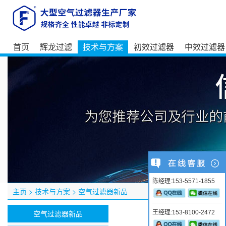
首页
辉龙过滤
技术与方案
初效过滤器
中效过滤器
陈经理:153-5571-1855
主页
>
技术与方案
>
空气过滤器新品
空气过滤器新品
王经理:153-8100-2472
带