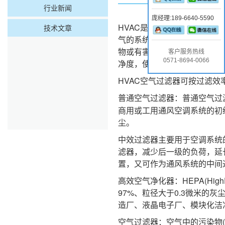
行业新闻
庞经理:189-6640-5590
HVAC是Heating，即Vent
技术文章
气的系统或相关设备，也可以
物或有害气体，是HVAC系
客户服务热线
0571-8694-0066
净度，使环境能最大程度地满
HVAC空气过滤器可按过滤效
普通空气过滤器：普通空气过
商用或工用通风空调系统的初
尘。
中效过滤器主要用于空调系统
滤器，减少后一级的负荷，延
置，又可作为通风系统的中间
高效空气净化器：HEPA(HighEf
97%、粒径大于0.3微米的
造厂、液晶电子厂、模块化洁
空气过滤器：空气中的污染物