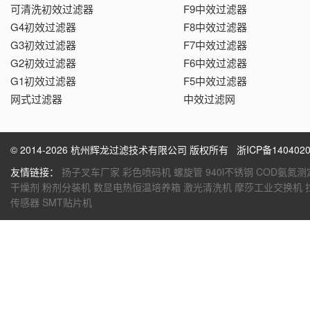
可清洗初效过滤器
F9中效过滤器
G4初效过滤器
F8中效过滤器
G3初效过滤器
F7中效过滤器
G2初效过滤器
F6中效过滤器
G1初效过滤器
F5中效过滤器
网式过滤器
中效过滤网
© 2014-2026 杭州辉龙过滤技术有限公司 版权所有
浙ICP备1404020
友情链接：
扬子叉车厂家
彩色喷码机
螺旋管
940l不锈钢
COD氨氮测
干燥剂
粉剂分装机
数显电热恒温培养箱
激光清洗机
摩莎工业交换机
传感器
SMT贴片机